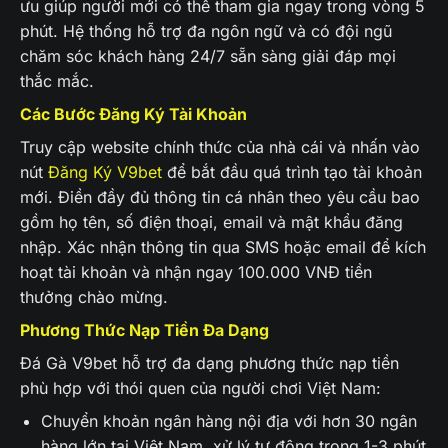
ưu giúp người mới có thể tham gia ngay trong vòng 5
phút. Hệ thống hỗ trợ đa ngôn ngữ và có đội ngũ
chăm sóc khách hàng 24/7 sẵn sàng giải đáp mọi
thắc mắc.
Các Bước Đăng Ký Tài Khoản
Truy cập website chính thức của nhà cái và nhấn vào
nút
Đăng Ký V9bet
để bắt đầu quá trình tạo tài khoản
mới. Điền đầy đủ thông tin cá nhân theo yêu cầu bao
gồm họ tên, số điện thoại, email và mật khẩu đăng
nhập. Xác nhận thông tin qua SMS hoặc email để kích
hoạt tài khoản và nhận ngay 100.000 VNĐ tiền
thưởng chào mừng.
Phương Thức Nạp Tiền Đa Dạng
Đá Gà V9bet hỗ trợ đa dạng phương thức nạp tiền
phù hợp với thói quen của người chơi Việt Nam:
Chuyển khoản ngân hàng nội địa với hơn 30 ngân
hàng lớn tại Việt Nam, xử lý tự động trong 1-3 phút