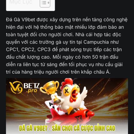
Mục Lục
Đá Gà V9bet được xây dựng trên nền tảng công nghệ
hiện đại với hệ thống bảo mật nhiều lớp đảm bảo an
toàn tuyệt đối cho người chơi. Nhà cái hợp tác độc
quyền với các trường gà uy tín tại Campuchia như
CPC1, CPC2, CPC3 để phát sóng trực tiếp các trận
đấu chất lượng cao. Mỗi ngày có hơn 50 trận đấu
diễn ra liên tục từ sáng đến tối phục vụ nhu cầu giải
trí của hàng triệu người chơi trên khắp châu Á.