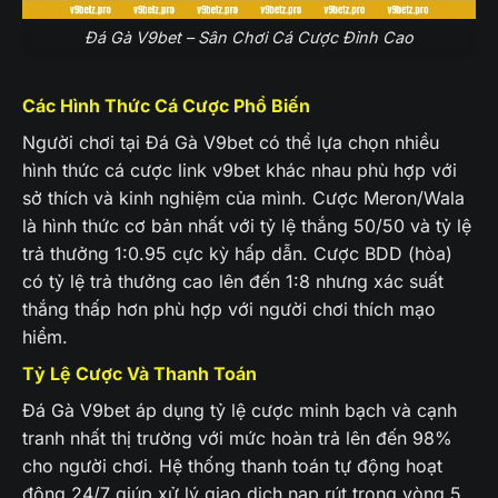
Đá Gà V9bet – Sân Chơi Cá Cược Đỉnh Cao
Các Hình Thức Cá Cược Phổ Biến
Người chơi tại Đá Gà V9bet có thể lựa chọn nhiều
hình thức cá cược
link v9bet
khác nhau phù hợp với
sở thích và kinh nghiệm của mình. Cược Meron/Wala
là hình thức cơ bản nhất với tỷ lệ thắng 50/50 và tỷ lệ
trả thưởng 1:0.95 cực kỳ hấp dẫn. Cược BDD (hòa)
có tỷ lệ trả thưởng cao lên đến 1:8 nhưng xác suất
thắng thấp hơn phù hợp với người chơi thích mạo
hiểm.
Tỷ Lệ Cược Và Thanh Toán
Đá Gà V9bet áp dụng tỷ lệ cược minh bạch và cạnh
tranh nhất thị trường với mức hoàn trả lên đến 98%
cho người chơi. Hệ thống thanh toán tự động hoạt
động 24/7 giúp xử lý giao dịch nạp rút trong vòng 5