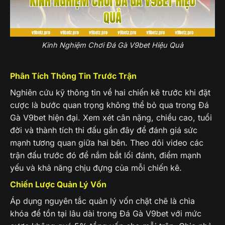
Kinh Nghiệm Chơi Đá Gà V9bet Hiệu Quả
Phân Tích Thông Tin Trước Trận
Nghiên cứu kỹ thông tin về hai chiến kê trước khi đặt
cược là bước quan trọng không thể bỏ qua trong Đá
Gà V9bet hiện đại. Xem xét cân nặng, chiều cao, tuổi
đời và thành tích thi đấu gần đây để đánh giá sức
mạnh tương quan giữa hai bên. Theo dõi video các
trận đấu trước đó để nắm bắt lối đánh, điểm mạnh
yếu và khả năng chịu đựng của mỗi chiến kê.
Chiến Lược Quản Lý Vốn
Áp dụng nguyên tắc quản lý vốn chặt chẽ là chìa
khóa để tồn tại lâu dài trong Đá Gà V9bet với mức