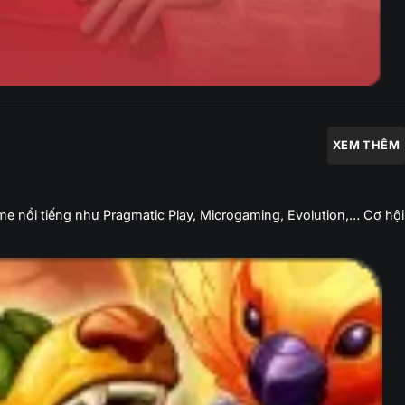
XEM THÊM
me nổi tiếng như Pragmatic Play, Microgaming, Evolution,… Cơ hội