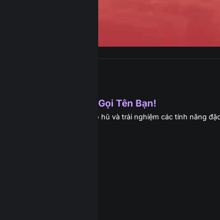
Quay Số
Thần May Mắn Đang Gọi Tên Bạn!
Nhận vòng quay miễn phí, nổ hũ và trải nghiệm các tính năng đặc
làm giàu chỉ sau một đêm!