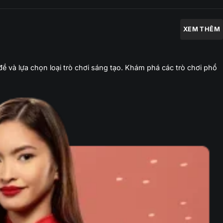
XEM THÊM
đề và lựa chọn loại trò chơi sáng tạo. Khám phá các trò chơi phổ