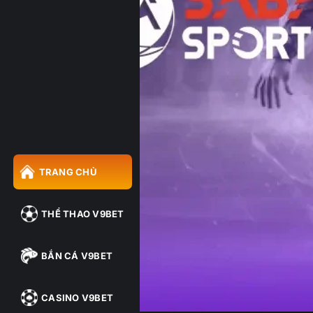
TRANG CHỦ
THỂ THAO V9BET
BẮN CÁ V9BET
CASINO V9BET