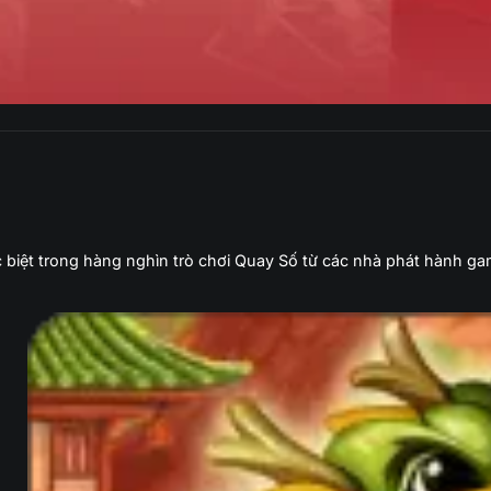
 biệt trong hàng nghìn trò chơi Quay Số từ các nhà phát hành ga