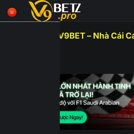
Bỏ
qua
nội
dung
V9BET – Nhà Cái C
V9BET Có Gì Mới