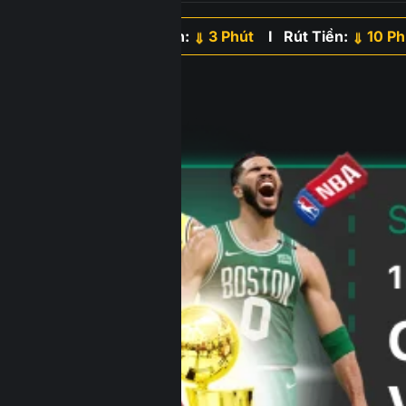
Gửi Tiền:
3 Phút
Ι Rút Tiền:
10 Ph
⇓
⇓
Tất cả Ưu Đãi