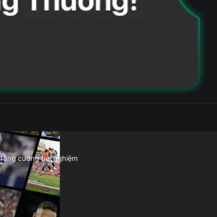
 Tăng cường trải nghiệm